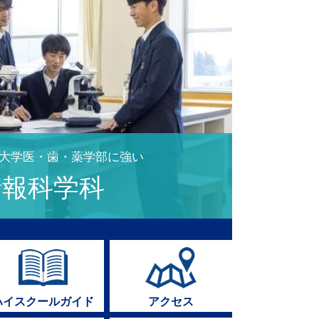
語案内ボランティア
Hプログラム受講
大学医・歯・薬学部に強い
し方に関する授業(各学年)の実施
情報科学科
学校陸上競技大会で第8位入賞
プログラム・情報モラル教育の実施
ハイスクールガイド
アクセス