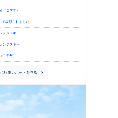
修（２学年）
おいて表彰されました
レンジスキー
レンジスキー
（２学年）
派遣授業
らに行事レポートを見る
科目説明会
定協会より『優秀団体賞』を受賞しました
1学年）