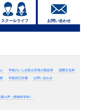
けて
レンジスキー
スクールライフ
お問い合わせ
Sonic 探究活動報告
ェクトアワード新潟県SUMMIT参加
育プレゼンテーションコンテスト
 Sonic 探究活動報告
ロジェクト
ム
学校のいじめ防止対策の取組等
国際文化科
・ダンス授業開始
程
学校自己評価
お問い合わせ
年記念行事実施報告
Hプロジェクト参加
先輩の声（情報科学科）
習（稲刈り）