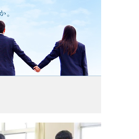
試（以下７B）、大学訪問に向けて（2学年）
Hプロジェクト受講（1学年対象）
し方に関する授業（各学年）の実施
プログラム（１学年）・情報モラル教育（２・３
施
ンターナショナルフェスティバルでの合唱発表
習（田植え）
けての練習開始
導