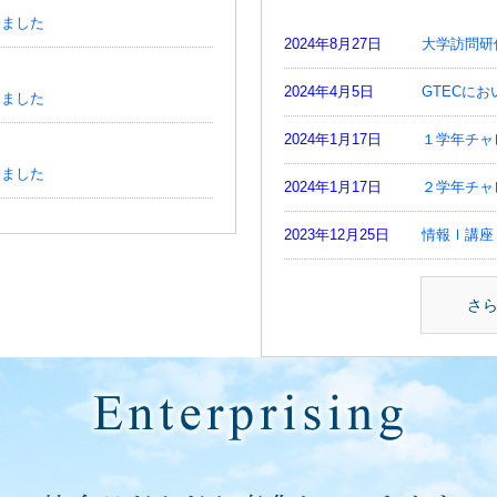
しました
2024年8月27日
大学訪問研
2024年4月5日
GTECに
しました
2024年1月17日
１学年チャ
しました
2024年1月17日
２学年チャ
2023年12月25日
情報Ⅰ講座
 委託プロポーザル募集要領・
2023年10月30日
アスリート
さ
2023年10月19日
新課程入試
プロポーザル募集要領・仕様書
2023年10月17日
保健の発表
2023年10月4日
日本英語検
しました
2023年7月27日
東京研修（
度探究レポート集録を掲載しま