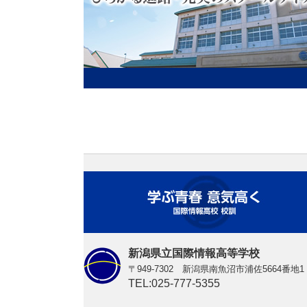
５月月暦（行事予定）を更新
2025年３月21日
令和７年度年間行事計画およ
しました
2025年３月12日
学校設定科目「データサイエ
の教育課程に設置し、令和７
2025年２月25日
【企業の方へ】
令和８年度 ２学年修学旅行
仕様書を公示します。
2025年２月20日
３月月暦（行事予定）を更新
新潟県立国際情報高等学校
〒949-7302 新潟県南魚沼市浦佐5664番地1
2025年１月23日
TEL:025-777-5355
令和７年４月以降のスクール