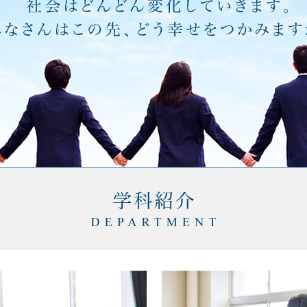
2023年7月6日
7月進研模
2023年7月3日
新潟PUS
び４月月暦（行事予定）を更新
2023年6月29日
ＳＯＳの出
2023年6月20日
避難訓練
しました
2023年6月15日
ＳＮＳ教育
学年）の実
しました
2023年5月27日
国際大学イ
事業」及び「生成ＡＩパイロッ
2023年5月25日
勤労体験学
を開催します。
2023年4月19日
新入生研修
しました
2023年4月18日
大学走に向
2023年4月7日
カンエツ指
しました