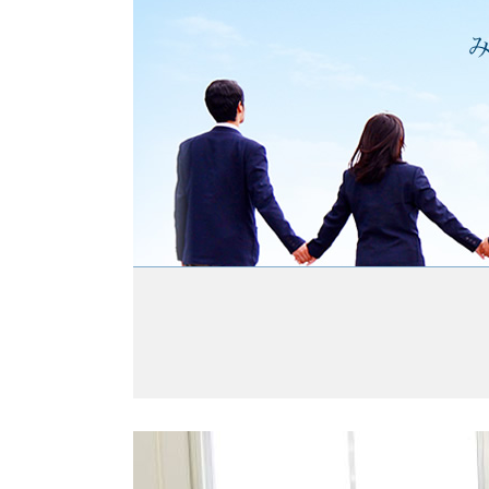
した。
2026年３月19日
令和８年度年間行事計画およ
しました
2026年２月18日
３月月暦（行事予定）を更新
2026年１月16日
２月月暦（行事予定）を更新
2026年１月８日
「リーディングＤＸスクール
ト校事業」に係る実践報告会
2025年12月15日
１月月暦（行事予定）を更新
2025年11月13日
12月月暦（行事予定）を更新