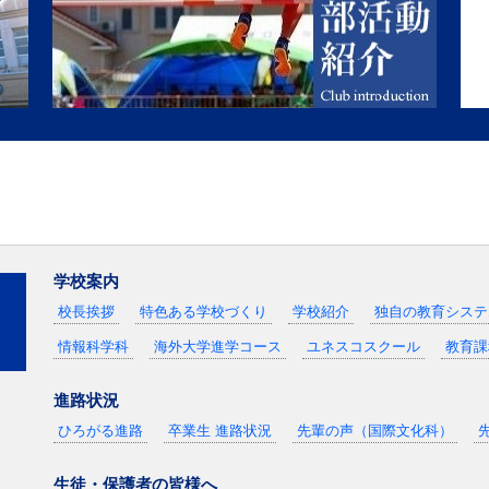
2022年５月12日
大学走に向
しました
2022年１月19日
２学年チャ
び４月月暦（行事予定）を更新
2021年12月19日
29期２学年
マイプロジ
2021年12月18日
国際理解教
ンス」を令和５年度入学生以降
年度３学年より開講します。
2021年12月18日
29期 ２学年
2021年12月12日
ノーベルプ
学校案内
 委託プロポーザル募集要領・
校長挨拶
特色ある学校づくり
学校紹介
独自の教育システ
2021年12月７日
２学年柔道
情報科学科
海外大学進学コース
ユネスコスクール
教育課
2021年11月19日
創立30周
しました
進路状況
2021年11月11日
新潟PUS
ひろがる進路
卒業生 進路状況
先輩の声（国際文化科）
2021年９月21日
勤労体験学
バスの運行は未定です。
生徒・保護者の皆様へ