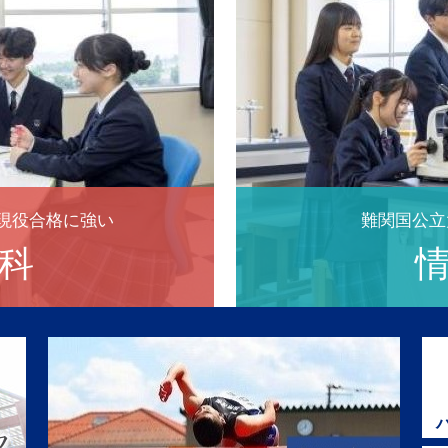
2023年4月6日
入寮式
しました
2022年11月11日
保健講話
2022年11月８日
寮生指導
しました
2022年７月17日
毘沙門堂英
2022年７月14日
新潟PUS
しました
現役合格に強い
難関国公立
2022年６月30日
SOSの出
科
しました
2022年６月20日
避難訓練
2022年６月17日
北信越高等
しました
2022年５月26日
SNS教育
しました
2022年５月20日
大学走